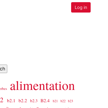
Log in
alimentation
erbes
b2
b2.1
b2.2
B2.4
b2.3
b21
b22
b23