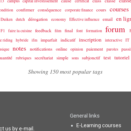
class
cause
class
classe
13
campus
capital investissement
certificat
courses
confirmer
conséquence
cours
ondition
corporate finance
en li
dérogation
email
Duiken
dutch
economy
Effective influence
forum
feedback
final
F1
faire la cuisine
film
font
formation
inscription
imparfait
indicatif
e riding
hybride
ifm
interactive
IT
notes
notifications
online
paiement
pass
sique
opinion
paroles
test
tutoriel
uantité
secrétariat
simple
subjonctif
rubriques
sons
Showing 150 most popular tags
General links
E-Learning courses
ct us by e-mail
.