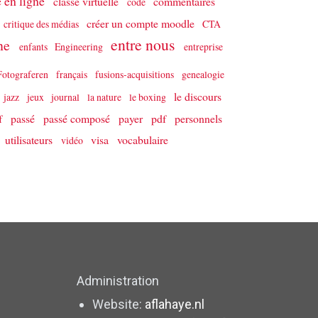
e en ligne
classe virtuelle
commentaires
code
créer un compte moodle
critique des médias
CTA
entre nous
gne
enfants
Engineering
entreprise
Fotograferen
français
fusions-acquisitions
genealogie
le discours
jazz
jeux
journal
la nature
le boxing
if
passé
passé composé
payer
pdf
personnels
utilisateurs
visa
vocabulaire
vidéo
Administration
Website:
aflahaye.nl