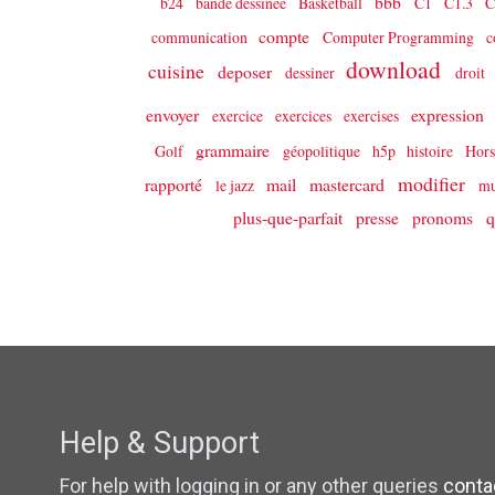
bbb
b24
bande dessinée
Basketball
C1
C1.3
C
compte
communication
Computer Programming
c
download
cuisine
deposer
dessiner
droit
envoyer
expression
exercice
exercices
exercises
grammaire
Golf
géopolitique
h5p
histoire
Hors
modifier
rapporté
mail
mastercard
le jazz
mu
plus-que-parfait
presse
pronoms
q
Help & Support
For help with logging in or any other queries
conta