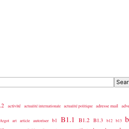
rch tags
.2
activité
adresse mail
adv
actualité internationale
actualité politique
B1.1
B1.2
b1
B1.3
autoriser
Argot
art
article
b12
b13