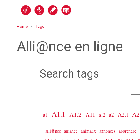
Skip to main content
Alli@nce en ligne
Home
Tags
Alli@nce en ligne
Search tags
Sea
A1.1
A1.2
A2
a1
A11
a2
A2.1
a12
alli@nce
alliance
animaux
annonces
apprendre